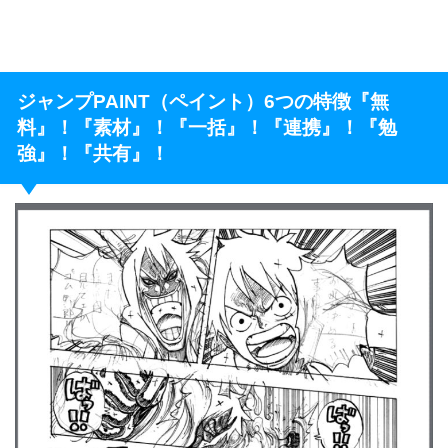
ジャンプPAINT（ペイント）6つの特徴『無
料』！『素材』！『一括』！『連携』！『勉
強』！『共有』！