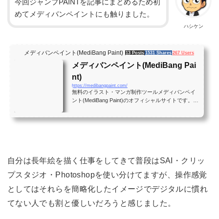
今回ジャンプPAINTを記事にまとめるため初
めてメディバンペイントにも触りました。
ハシケン
メディバンペイント(MediBang Paint)
13 Posts
1531 Shares
267 Users
メディバンペイント(MediBang Pai
nt)
https://medibangpaint.com/
無料のイラスト・マンガ制作ツールメディバンペイ
ント(MediBang Paint)のオフィシャルサイトです。メ
ディバンペイント(MediBang Paint)の機能や使い方を
紹介しています。
自分は長年絵を描く仕事をしてきて普段はSAI・クリッ
プスタジオ・Photoshopを使い分けてますが、操作感覚
としてはそれらを簡略化したイメージでデジタルに慣れ
てない人でも割と優しいだろうと感じました。