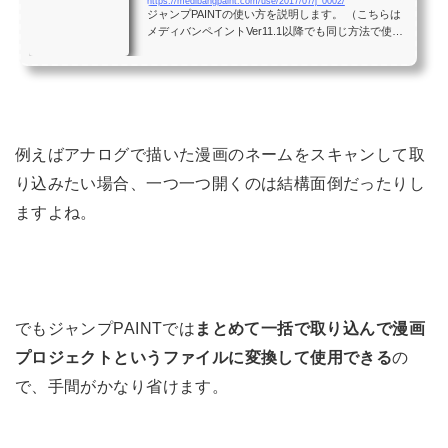
https://medibangpaint.com/use/2017/07/j_0002/
ジャンプPAINTの使い方を説明します。 （こちらは
メディバンペイントVer11.1以降でも同じ方法で使用
可能です） 今回は、ファイル取り込みについて説明
します。 ジャンプPAINTはクラウドプロジェクトに
一括でファイル ...
例えばアナログで描いた漫画のネームをスキャンして取
り込みたい場合、一つ一つ開くのは結構面倒だったりし
ますよね。
でもジャンプPAINTでは
まとめて一括で取り込んで漫画
プロジェクトというファイルに変換して使用できる
の
で、手間がかなり省けます。