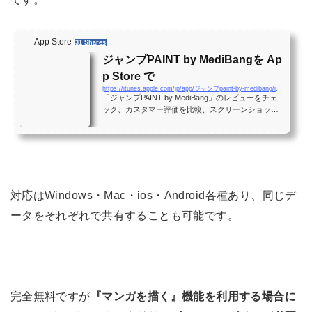
App Store
31 Shares
ジャンプPAINT by MediBangを Ap
p Store で
https://itunes.apple.com/jp/app/ジャンプpaint-by-medibang/id1230936997?mt=8
「ジャンプPAINT by MediBang」のレビューをチェ
ック、カスタマー評価を比較、スクリーンショット
を確認、詳細情報を入手。ジャンプPAINT by MediB
angをダウンロードして iPhone、iPad、iPod touch
で利用。
対応はWindows・Mac・ios・Android各種あり、同じデ
ータをそれぞれで共有することも可能です。
完全無料ですが
『マンガを描く』機能を利用する場合に