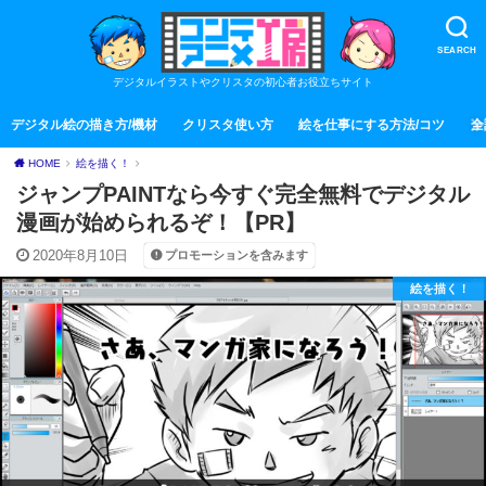
SEARCH
デジタルイラストやクリスタの初心者お役立ちサイト
デジタル絵の描き方/機材
クリスタ使い方
絵を仕事にする方法/コツ
全
HOME
絵を描く！
ジャンプPAINTなら今すぐ完全無料でデジタル
漫画が始められるぞ！【PR】
2020年8月10日
プロモーションを含みます
絵を描く！