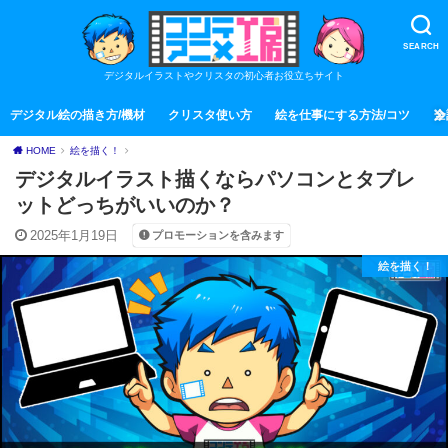
SEARCH
デジタルイラストやクリスタの初心者お役立ちサイト
デジタル絵の描き方/機材
クリスタ使い方
絵を仕事にする方法/コツ
全
HOME
絵を描く！
デジタルイラスト描くならパソコンとタブレ
ットどっちがいいのか？
2025年1月19日
プロモーションを含みます
絵を描く！