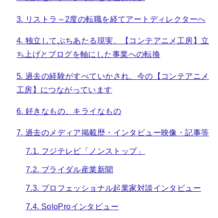
3.
リストラ～2度の転職を経てアートディレクターへ
4.
独立してぶちあたる現実、【コンテアニメ工房】立
ち上げとブログを軸にした事業への転換
5.
過去の経験がすべていかされ、今の【コンテアニメ
工房】につながっています
6.
好きなもの、キライなもの
7.
過去のメディア掲載歴・インタビュー映像・記事等
7.1.
フジテレビ「ノンストップ」
7.2.
ブライダル産業新聞
7.3.
プロフェッショナル起業家対談インタビュー
7.4.
SoloProインタビュー