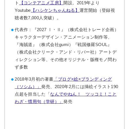
ト
【コンテアニメ工房】
開設。2019年より
Youtube
【ハシケンちゃんねる】
運営開始（登録視
聴者数7,000人突破）。
代表作：『2027 Ⅰ・Ⅱ』（株式会社トレード企画）
キャラクターデザイン・アニメーション制作等、
『海賊道』（株式会社gumi）『戦国修羅SOUL』
（株式会社クリーク・アンド・リバー社）アートデ
ィレクション等、その他オリジナル・版権モノ問わ
ず多数
2018年3月初の著書
「ブログ×絵×ブランディング
（ソシム）」
発売、2020年2月には挿絵イラスト190
点超を担当した「
なんでやねん！ ツッコミ！こと
わざ・慣用句（学研）」
発売