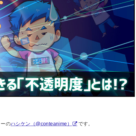
ターの
ハシケン
（@conteanime）
です。