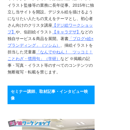
イラスト監修等の業務に長年従事。2015年に独
立し当サイトを開設。デジタル絵を描けるよう
になりたい人たちの支えをテーマとし、初心者
さん向けのクリスタ講座
【デジ絵ワークショッ
プ】
や、似顔絵イラスト
【キャラデザ】
などの
独自サービス＆商品を展開。著書
「ブログ×絵×
ブランディング」（ソシム）
、挿絵イラストを
担当した児童書
「なんでやねん！ ツッコミ！
ことわざ・慣用句」（学研）
など ※掲載の記
事・写真・イラスト等のすべてのコンテンツの
無断複写・転載を禁じます。
セミナー講師、取材記事・インタビュー映
像