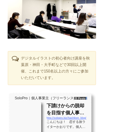
デジタルイラストの初心者向け講座を秋
葉原・神田・大手町などで30回以上開
催、これまで150名以上の方々にご参加
いただいています。
SoloPro｜個人事業主（フリーランス）・起業家、"ソロ" で働く人のラ
20 Posts
261 Shares
2 Users
下請けからの脱却
を目指す個人事業
http://solopro.biz/hashiken_blog/
主のバイブル！？
こんにちは！ 恋する旅ラ
月間28万PVの実績
イターかおりです。個人事
業主として生きる大勢の人