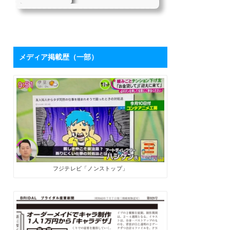
を持つハシケンさ
たちにとって、「下請け仕
んに学ぶ「ブログ
事からの脱却」は目指すべ
き目標の1つではないでしょ
活用術」 | SoloPro
うか。 私自身も同じ課題を
（ソロプロ）
持っており、それを打破す
るために2017年7月から「フ
メディア掲載歴（一部）
リーライターの働き方」を
メインテーマにした個人ブ
ログを開設しました。ソロ
で生きる人たちにとって、
ブログは最高の武器になり
ます。数字が伸びてくれ
ば、商品やサービスを売る
ためのプロモーションツー
ルになるうえに、広告収入
やアフィリエイト報酬も見
込めます。 そこで、月間28
万PVを誇るブロ...
フジテレビ「ノンストップ」