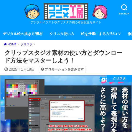
SEARCH
デジタルイラストやクリスタの初心者お役立ちサイト
デジタル絵の描き方/機材
クリスタ使い方
絵を仕事にする方法/コツ
全
HOME
クリスタ
クリップスタジオ素材の使い方とダウンロー
ド方法をマスターしよう！
2025年1月19日
プロモーションを含みます
クリスタ