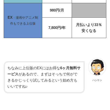
980円/月
EX
：漫画やアニメ制
作もできる上位版
月払いより33％
7,800円/年
安くなる
ちなみに上位版のEXにはお得な
6ヶ月無料サ
ービス
があるので、まずはそっちで何がで
きるかじっくり試してみるという始め方も
ハシケン
いいですね♪