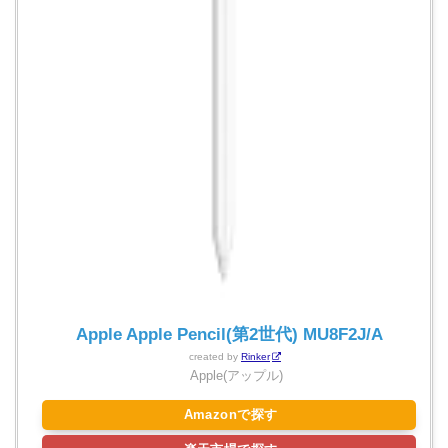
Apple Apple Pencil(第2世代) MU8F2J/A
created by
Rinker
Apple(アップル)
Amazonで探す