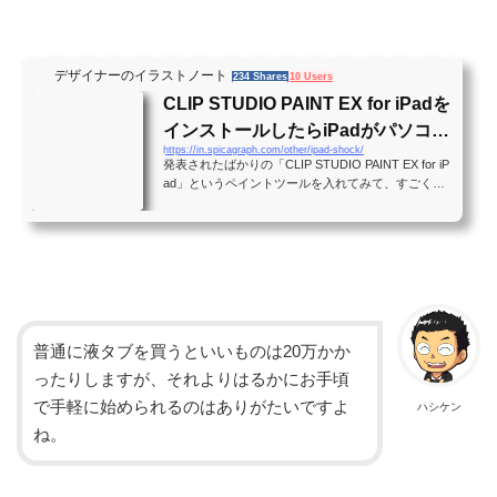
デザイナーのイラストノート
234 Shares
10 Users
CLIP STUDIO PAINT EX for iPadを
インストールしたらiPadがパソコン
https://in.spicagraph.com/other/ipad-shock/
になった話 - デザイナーのイラスト
発表されたばかりの「CLIP STUDIO PAINT EX for iP
ノート
ad」というペイントツールを入れてみて、すごく衝
撃を受けたので衝動的に書きました。使い方は全く
載ってません。 CLIP STUDIO PAINT …
普通に液タブを買うといいものは20万かか
ったりしますが、それよりはるかにお手頃
で手軽に始められるのはありがたいですよ
ハシケン
ね。