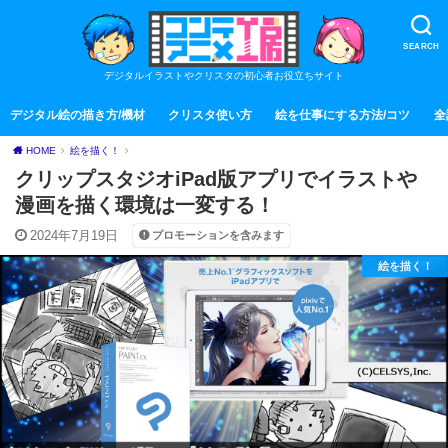
SEARCH
デジタルイラストやクリスタの初心者お役立ちサイト
デジタル絵の描き方/機材
クリスタ使い方
絵を仕事にする方法/コツ
全
HOME
絵を描く！
クリップスタジオiPad版アプリでイラストや
漫画を描く環境は一変する！
2024年7月19日
プロモーションを含みます
絵を描く！