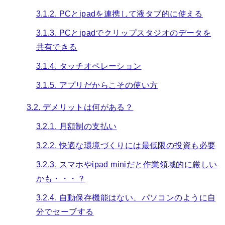
3.1.2.
PCとipadを連携して液タブ的に使える
3.1.3.
PCとipadでクリップスタジオのデータを
共有できる
3.1.4.
タッチオペレーション
3.1.5.
アプリだからこその使い方
3.2.
デメリットは何がある？
3.2.1.
月額制の支払い
3.2.2.
快適な環境づくりには最低限の投資も必要
3.2.3.
スマホやipad miniだと作業領域的に厳しい
かも・・・？
3.2.4.
自動保存機能はない、パソコンのように自
分でセーブする