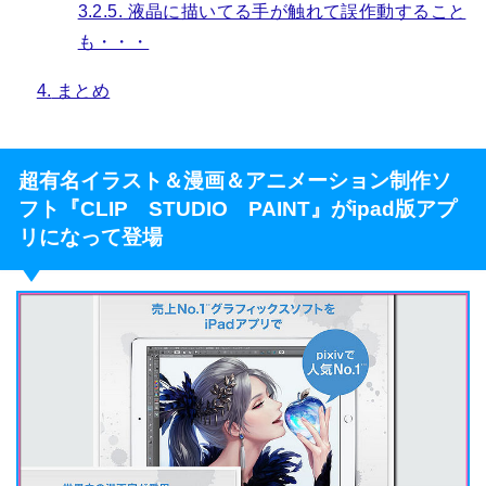
3.2.5.
液晶に描いてる手が触れて誤作動すること
も・・・
4.
まとめ
超有名イラスト＆漫画＆アニメーション制作ソ
フト『CLIP STUDIO PAINT』がipad版アプ
リになって登場