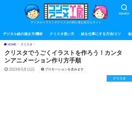
SEARCH
デジタルイラストやクリスタの初心者お役立ちサイト
デジタル絵の描き方/機材
クリスタ使い方
絵を仕事にする方法/コツ
全
HOME
クリスタ
クリスタでうごくイラストを作ろう！カンタ
ンアニメーション作り方手順
2023年5月11日
プロモーションを含みます
クリスタ