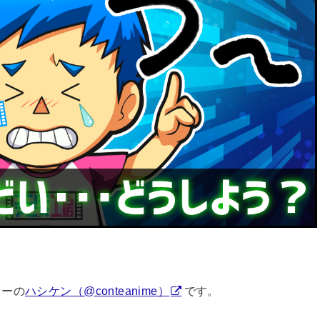
ターの
ハシケン
（@conteanime）
です。