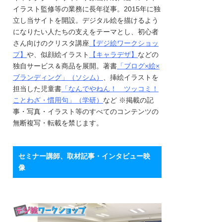
イラスト監修等の業務に長年従事。2015年に独
立し当サイトを開設。デジタル絵を描けるよう
になりたい人たちの支えをテーマとし、初心者
さん向けのクリスタ講座
【デジ絵ワークショッ
プ】
や、似顔絵イラスト
【キャラデザ】
などの
独自サービス＆商品を展開。著書
「ブログ×絵×
ブランディング」（ソシム）
、挿絵イラストを
担当した児童書
「なんでやねん！ ツッコミ！
ことわざ・慣用句」（学研）
など ※掲載の記
事・写真・イラスト等のすべてのコンテンツの
無断複写・転載を禁じます。
セミナー講師、取材記事・インタビュー映
像