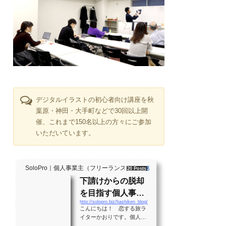
デジタルイラストの初心者向け講座を秋
葉原・神田・大手町などで30回以上開
催、これまで150名以上の方々にご参加
いただいています。
SoloPro｜個人事業主（フリーランス）・起業家、"ソロ" で働く人のラ
20 Posts
261 Shares
2 Users
下請けからの脱却
を目指す個人事業
http://solopro.biz/hashiken_blog/
主のバイブル！？
こんにちは！ 恋する旅ラ
月間28万PVの実績
イターかおりです。個人事
業主として生きる大勢の人