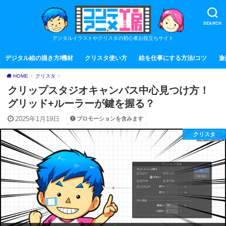
SEARCH
デジタルイラストやクリスタの初心者お役立ちサイト
デジタル絵の描き方/機材
クリスタ使い方
絵を仕事にする方法/コツ
全
HOME
クリスタ
クリップスタジオキャンバス中心見つけ方！
グリッド+ルーラーが鍵を握る？
2025年1月19日
プロモーションを含みます
クリスタ