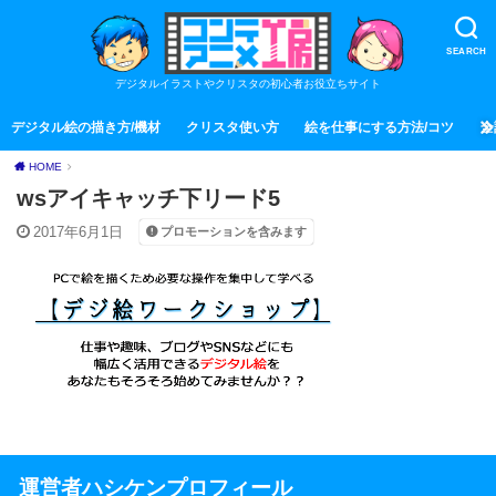
SEARCH
デジタルイラストやクリスタの初心者お役立ちサイト
デジタル絵の描き方/機材
クリスタ使い方
絵を仕事にする方法/コツ
全
HOME
wsアイキャッチ下リード5
2017年6月1日
プロモーションを含みます
運営者ハシケンプロフィール