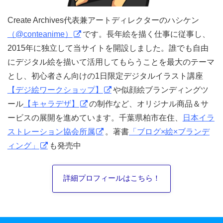
Create Archives代表兼アートディレクターのハシケン
（@conteanime）
です。長年絵を描く仕事に従事し、
2015年に独立して当サイトを開設しました。誰でも自由
にデジタル絵を描いて活用してもらうことを最大のテーマ
とし、初心者さん向けの1日限定デジタルイラスト講座
【デジ絵ワークショップ】
や似顔絵ブランディングツ
ール
【キャラデザ】
の制作など、オリジナル商品＆サ
ービスの展開を進めています。千葉県柏市在住、
日本イラ
ストレーション協会所属
。著書
「ブログ×絵×ブランデ
ィング」
も発売中
詳細プロフィールはこちら！