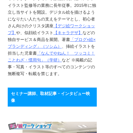
イラスト監修等の業務に長年従事。2015年に独
立し当サイトを開設。デジタル絵を描けるよう
になりたい人たちの支えをテーマとし、初心者
さん向けのクリスタ講座
【デジ絵ワークショッ
プ】
や、似顔絵イラスト
【キャラデザ】
などの
独自サービス＆商品を展開。著書
「ブログ×絵×
ブランディング」（ソシム）
、挿絵イラストを
担当した児童書
「なんでやねん！ ツッコミ！
ことわざ・慣用句」（学研）
など ※掲載の記
事・写真・イラスト等のすべてのコンテンツの
無断複写・転載を禁じます。
セミナー講師、取材記事・インタビュー映
像