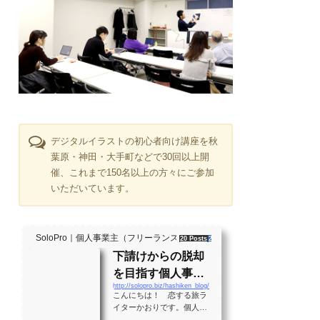
デジタルイラストの初心者向け講座を秋
葉原・神田・大手町などで30回以上開
催、これまで150名以上の方々にご参加
いただいています。
SoloPro｜個人事業主（フリーランス）・起業家、"ソロ" で働く人のラ
20 Posts
261 Shares
2 Users
下請けからの脱却
を目指す個人事業
http://solopro.biz/hashiken_blog/
主のバイブル！？
こんにちは！ 恋する旅ラ
月間28万PVの実績
イターかおりです。個人事
業主として生きる大勢の人