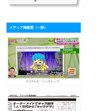
を持つハシケンさ
たちにとって、「下請け仕
んに学ぶ「ブログ
事からの脱却」は目指すべ
き目標の1つではないでしょ
活用術」 | SoloPro
うか。 私自身も同じ課題を
（ソロプロ）
持っており、それを打破す
るために2017年7月から「フ
メディア掲載歴（一部）
リーライターの働き方」を
メインテーマにした個人ブ
ログを開設しました。ソロ
で生きる人たちにとって、
ブログは最高の武器になり
ます。数字が伸びてくれ
ば、商品やサービスを売る
ためのプロモーションツー
ルになるうえに、広告収入
やアフィリエイト報酬も見
込めます。 そこで、月間28
万PVを誇るブロ...
フジテレビ「ノンストップ」