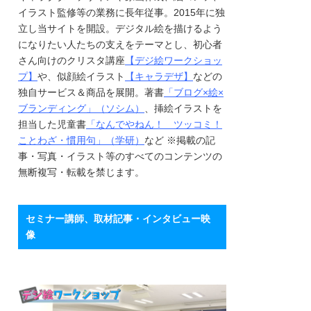
イラスト監修等の業務に長年従事。2015年に独
立し当サイトを開設。デジタル絵を描けるよう
になりたい人たちの支えをテーマとし、初心者
さん向けのクリスタ講座
【デジ絵ワークショッ
プ】
や、似顔絵イラスト
【キャラデザ】
などの
独自サービス＆商品を展開。著書
「ブログ×絵×
ブランディング」（ソシム）
、挿絵イラストを
担当した児童書
「なんでやねん！ ツッコミ！
ことわざ・慣用句」（学研）
など ※掲載の記
事・写真・イラスト等のすべてのコンテンツの
無断複写・転載を禁じます。
セミナー講師、取材記事・インタビュー映
像