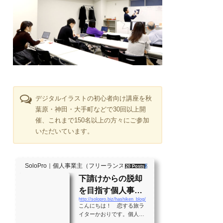
デジタルイラストの初心者向け講座を秋
葉原・神田・大手町などで30回以上開
催、これまで150名以上の方々にご参加
いただいています。
SoloPro｜個人事業主（フリーランス）・起業家、"ソロ" で働く人のラ
20 Posts
261 Shares
2 Users
下請けからの脱却
を目指す個人事業
http://solopro.biz/hashiken_blog/
主のバイブル！？
こんにちは！ 恋する旅ラ
月間28万PVの実績
イターかおりです。個人事
業主として生きる大勢の人