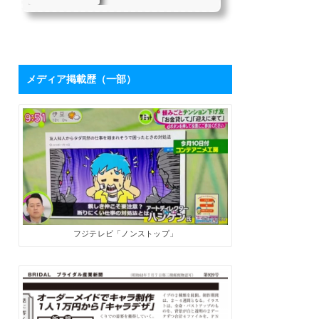
を持つハシケンさ
たちにとって、「下請け仕
んに学ぶ「ブログ
事からの脱却」は目指すべ
き目標の1つではないでしょ
活用術」 | SoloPro
うか。 私自身も同じ課題を
（ソロプロ）
持っており、それを打破す
るために2017年7月から「フ
メディア掲載歴（一部）
リーライターの働き方」を
メインテーマにした個人ブ
ログを開設しました。ソロ
で生きる人たちにとって、
ブログは最高の武器になり
ます。数字が伸びてくれ
ば、商品やサービスを売る
ためのプロモーションツー
ルになるうえに、広告収入
やアフィリエイト報酬も見
込めます。 そこで、月間28
万PVを誇るブロ...
フジテレビ「ノンストップ」