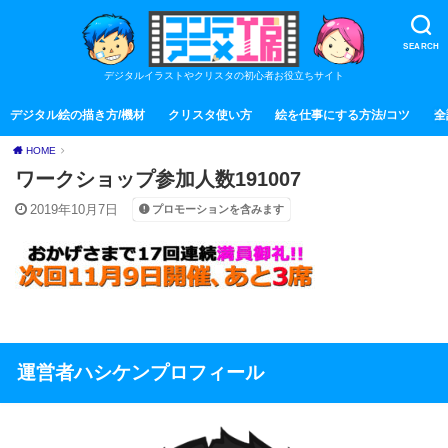
SEARCH
デジタルイラストやクリスタの初心者お役立ちサイト
デジタル絵の描き方/機材
クリスタ使い方
絵を仕事にする方法/コツ
全
HOME
ワークショップ参加人数191007
2019年10月7日
プロモーションを含みます
運営者ハシケンプロフィール