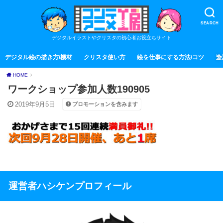
SEARCH
デジタルイラストやクリスタの初心者お役立ちサイト
デジタル絵の描き方/機材
クリスタ使い方
絵を仕事にする方法/コツ
全
HOME
ワークショップ参加人数190905
2019年9月5日
プロモーションを含みます
運営者ハシケンプロフィール