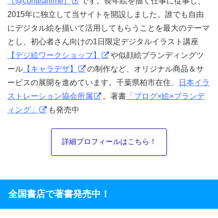
（@conteanime）
です。長年絵を描く仕事に従事し、
2015年に独立して当サイトを開設しました。誰でも自由
にデジタル絵を描いて活用してもらうことを最大のテーマ
とし、初心者さん向けの1日限定デジタルイラスト講座
【デジ絵ワークショップ】
や似顔絵ブランディングツ
ール
【キャラデザ】
の制作など、オリジナル商品＆サ
ービスの展開を進めています。千葉県柏市在住、
日本イラ
ストレーション協会所属
。著書
「ブログ×絵×ブランデ
ィング」
も発売中
詳細プロフィールはこちら！
全国書店で著書発売中！