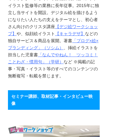
イラスト監修等の業務に長年従事。2015年に独
立し当サイトを開設。デジタル絵を描けるよう
になりたい人たちの支えをテーマとし、初心者
さん向けのクリスタ講座
【デジ絵ワークショッ
プ】
や、似顔絵イラスト
【キャラデザ】
などの
独自サービス＆商品を展開。著書
「ブログ×絵×
ブランディング」（ソシム）
、挿絵イラストを
担当した児童書
「なんでやねん！ ツッコミ！
ことわざ・慣用句」（学研）
など ※掲載の記
事・写真・イラスト等のすべてのコンテンツの
無断複写・転載を禁じます。
セミナー講師、取材記事・インタビュー映
像