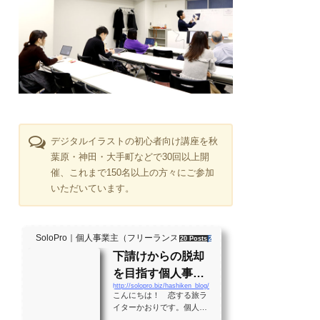
デジタルイラストの初心者向け講座を秋
葉原・神田・大手町などで30回以上開
催、これまで150名以上の方々にご参加
いただいています。
SoloPro｜個人事業主（フリーランス）・起業家、"ソロ" で働く人のラ
20 Posts
261 Shares
2 Users
下請けからの脱却
を目指す個人事業
http://solopro.biz/hashiken_blog/
主のバイブル！？
こんにちは！ 恋する旅ラ
月間28万PVの実績
イターかおりです。個人事
業主として生きる大勢の人