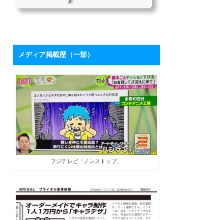
を持つハシケンさ
たちにとって、「下請け仕
んに学ぶ「ブログ
事からの脱却」は目指すべ
き目標の1つではないでしょ
活用術」 | SoloPro
うか。 私自身も同じ課題を
（ソロプロ）
持っており、それを打破す
るために2017年7月から「フ
メディア掲載歴（一部）
リーライターの働き方」を
メインテーマにした個人ブ
ログを開設しました。ソロ
で生きる人たちにとって、
ブログは最高の武器になり
ます。数字が伸びてくれ
ば、商品やサービスを売る
ためのプロモーションツー
ルになるうえに、広告収入
やアフィリエイト報酬も見
込めます。 そこで、月間28
万PVを誇るブロ...
フジテレビ「ノンストップ」