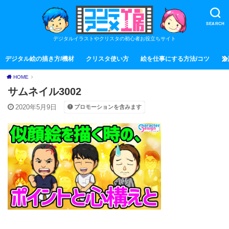
SEARCH
デジタルイラストやクリスタの初心者お役立ちサイト
デジタル絵の描き方/機材
クリスタ使い方
絵を仕事にする方法/コツ
全
HOME
サムネイル3002
2020年5月9日
プロモーションを含みます