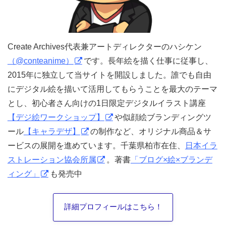
Create Archives代表兼アートディレクターのハシケン
（@conteanime）
です。長年絵を描く仕事に従事し、
2015年に独立して当サイトを開設しました。誰でも自由
にデジタル絵を描いて活用してもらうことを最大のテーマ
とし、初心者さん向けの1日限定デジタルイラスト講座
【デジ絵ワークショップ】
や似顔絵ブランディングツ
ール
【キャラデザ】
の制作など、オリジナル商品＆サ
ービスの展開を進めています。千葉県柏市在住、
日本イラ
ストレーション協会所属
。著書
「ブログ×絵×ブランデ
ィング」
も発売中
詳細プロフィールはこちら！