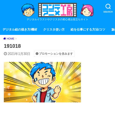
SEARCH
デジタルイラストやクリスタの初心者お役立ちサイト
デジタル絵の描き方/機材
クリスタ使い方
絵を仕事にする方法/コツ
全
HOME
191018
2021年1月30日
プロモーションを含みます