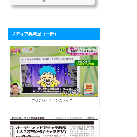
を持つハシケンさ
たちにとって、「下請け仕
んに学ぶ「ブログ
事からの脱却」は目指すべ
き目標の1つではないでしょ
活用術」 | SoloPro
うか。 私自身も同じ課題を
（ソロプロ）
持っており、それを打破す
るために2017年7月から「フ
メディア掲載歴（一部）
リーライターの働き方」を
メインテーマにした個人ブ
ログを開設しました。ソロ
で生きる人たちにとって、
ブログは最高の武器になり
ます。数字が伸びてくれ
ば、商品やサービスを売る
ためのプロモーションツー
ルになるうえに、広告収入
やアフィリエイト報酬も見
込めます。 そこで、月間28
万PVを誇るブロ...
フジテレビ「ノンストップ」