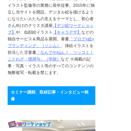
イラスト監修等の業務に長年従事。2015年に独
立し当サイトを開設。デジタル絵を描けるよう
になりたい人たちの支えをテーマとし、初心者
さん向けのクリスタ講座
【デジ絵ワークショッ
プ】
や、似顔絵イラスト
【キャラデザ】
などの
独自サービス＆商品を展開。著書
「ブログ×絵×
ブランディング」（ソシム）
、挿絵イラストを
担当した児童書
「なんでやねん！ ツッコミ！
ことわざ・慣用句」（学研）
など ※掲載の記
事・写真・イラスト等のすべてのコンテンツの
無断複写・転載を禁じます。
セミナー講師、取材記事・インタビュー映
像