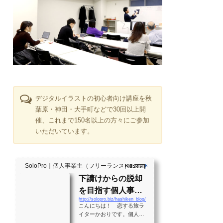
デジタルイラストの初心者向け講座を秋
葉原・神田・大手町などで30回以上開
催、これまで150名以上の方々にご参加
いただいています。
SoloPro｜個人事業主（フリーランス）・起業家、"ソロ" で働く人のラ
20 Posts
261 Shares
2 Users
下請けからの脱却
を目指す個人事業
http://solopro.biz/hashiken_blog/
主のバイブル！？
こんにちは！ 恋する旅ラ
月間28万PVの実績
イターかおりです。個人事
業主として生きる大勢の人