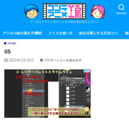
SEARCH
デジタルイラストやクリスタの初心者お役立ちサイト
デジタル絵の描き方/機材
クリスタ使い方
絵を仕事にする方法/コツ
全
HOME
05
2021年7月15日
プロモーションを含みます