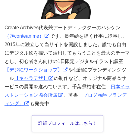
Create Archives代表兼アートディレクターのハシケン
（@conteanime）
です。長年絵を描く仕事に従事し、
2015年に独立して当サイトを開設しました。誰でも自由
にデジタル絵を描いて活用してもらうことを最大のテーマ
とし、初心者さん向けの1日限定デジタルイラスト講座
【デジ絵ワークショップ】
や似顔絵ブランディングツ
ール
【キャラデザ】
の制作など、オリジナル商品＆サ
ービスの展開を進めています。千葉県柏市在住、
日本イラ
ストレーション協会所属
。著書
「ブログ×絵×ブランデ
ィング」
も発売中
詳細プロフィールはこちら！