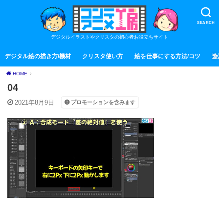
SEARCH
デジタルイラストやクリスタの初心者お役立ちサイト
デジタル絵の描き方/機材
クリスタ使い方
絵を仕事にする方法/コツ
全
HOME
04
2021年8月9日
プロモーションを含みます