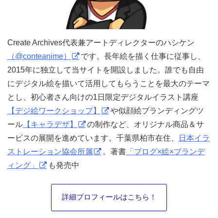
Create Archives代表兼アートディレクターのハシケン
（@conteanime）
です。長年絵を描く仕事に従事し、
2015年に独立して当サイトを開設しました。誰でも自由
にデジタル絵を描いて活用してもらうことを最大のテーマ
とし、初心者さん向けの1日限定デジタルイラスト講座
【デジ絵ワークショップ】
や似顔絵ブランディングツ
ール
【キャラデザ】
の制作など、オリジナル商品＆サ
ービスの展開を進めています。千葉県柏市在住、
日本イラ
ストレーション協会所属
。著書
「ブログ×絵×ブランデ
ィング」
も発売中
詳細プロフィールはこちら！