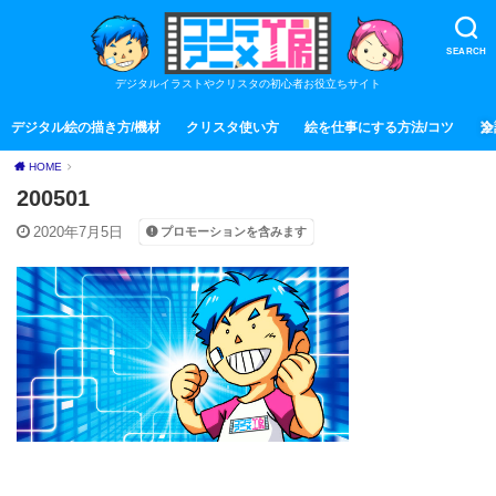
SEARCH
デジタルイラストやクリスタの初心者お役立ちサイト
デジタル絵の描き方/機材
クリスタ使い方
絵を仕事にする方法/コツ
全
HOME
200501
2020年7月5日
プロモーションを含みます