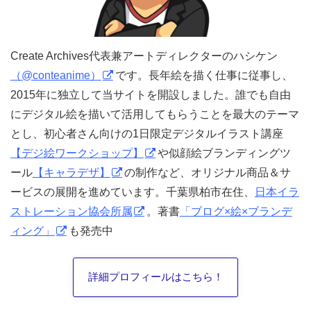
Create Archives代表兼アートディレクターのハシケン
（@conteanime）
です。長年絵を描く仕事に従事し、
2015年に独立して当サイトを開設しました。誰でも自由
にデジタル絵を描いて活用してもらうことを最大のテーマ
とし、初心者さん向けの1日限定デジタルイラスト講座
【デジ絵ワークショップ】
や似顔絵ブランディングツ
ール
【キャラデザ】
の制作など、オリジナル商品＆サ
ービスの展開を進めています。千葉県柏市在住、
日本イラ
ストレーション協会所属
。著書
「ブログ×絵×ブランデ
ィング」
も発売中
詳細プロフィールはこちら！