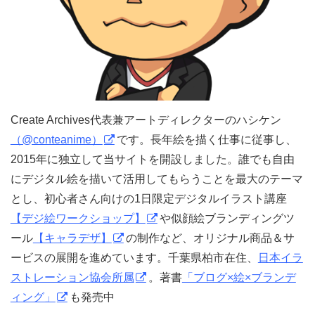
Create Archives代表兼アートディレクターのハシケン
（@conteanime）
です。長年絵を描く仕事に従事し、
2015年に独立して当サイトを開設しました。誰でも自由
にデジタル絵を描いて活用してもらうことを最大のテーマ
とし、初心者さん向けの1日限定デジタルイラスト講座
【デジ絵ワークショップ】
や似顔絵ブランディングツ
ール
【キャラデザ】
の制作など、オリジナル商品＆サ
ービスの展開を進めています。千葉県柏市在住、
日本イラ
ストレーション協会所属
。著書
「ブログ×絵×ブランデ
ィング」
も発売中