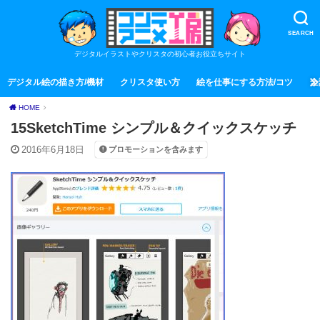
SEARCH
デジタルイラストやクリスタの初心者お役立ちサイト
デジタル絵の描き方/機材
クリスタ使い方
絵を仕事にする方法/コツ
全
HOME
15SketchTime シンプル＆クイックスケッチ
2016年6月18日
プロモーションを含みます