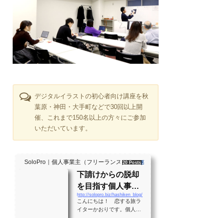
デジタルイラストの初心者向け講座を秋
葉原・神田・大手町などで30回以上開
催、これまで150名以上の方々にご参加
いただいています。
SoloPro｜個人事業主（フリーランス）・起業家、"ソロ" で働く人のラ
20 Posts
261 Shares
2 Users
下請けからの脱却
を目指す個人事業
http://solopro.biz/hashiken_blog/
主のバイブル！？
こんにちは！ 恋する旅ラ
月間28万PVの実績
イターかおりです。個人事
業主として生きる大勢の人