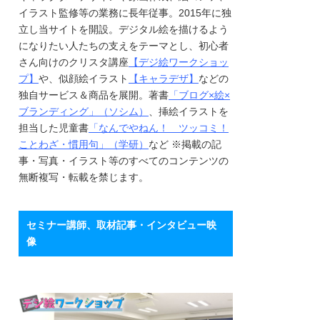
イラスト監修等の業務に長年従事。2015年に独
立し当サイトを開設。デジタル絵を描けるよう
になりたい人たちの支えをテーマとし、初心者
さん向けのクリスタ講座
【デジ絵ワークショッ
プ】
や、似顔絵イラスト
【キャラデザ】
などの
独自サービス＆商品を展開。著書
「ブログ×絵×
ブランディング」（ソシム）
、挿絵イラストを
担当した児童書
「なんでやねん！ ツッコミ！
ことわざ・慣用句」（学研）
など ※掲載の記
事・写真・イラスト等のすべてのコンテンツの
無断複写・転載を禁じます。
セミナー講師、取材記事・インタビュー映
像