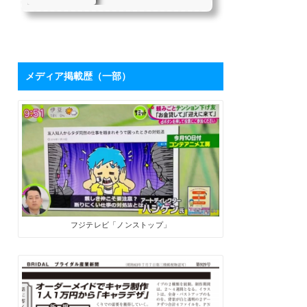
を持つハシケンさ
たちにとって、「下請け仕
んに学ぶ「ブログ
事からの脱却」は目指すべ
き目標の1つではないでしょ
活用術」 | SoloPro
うか。 私自身も同じ課題を
（ソロプロ）
持っており、それを打破す
るために2017年7月から「フ
メディア掲載歴（一部）
リーライターの働き方」を
メインテーマにした個人ブ
ログを開設しました。ソロ
で生きる人たちにとって、
ブログは最高の武器になり
ます。数字が伸びてくれ
ば、商品やサービスを売る
ためのプロモーションツー
ルになるうえに、広告収入
やアフィリエイト報酬も見
込めます。 そこで、月間28
万PVを誇るブロ...
フジテレビ「ノンストップ」