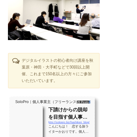
デジタルイラストの初心者向け講座を秋
葉原・神田・大手町などで30回以上開
催、これまで150名以上の方々にご参加
いただいています。
SoloPro｜個人事業主（フリーランス）・起業家、"ソロ" で働く人のラ
20 Posts
261 Shares
2 Users
下請けからの脱却
を目指す個人事業
http://solopro.biz/hashiken_blog/
主のバイブル！？
こんにちは！ 恋する旅ラ
月間28万PVの実績
イターかおりです。個人事
業主として生きる大勢の人