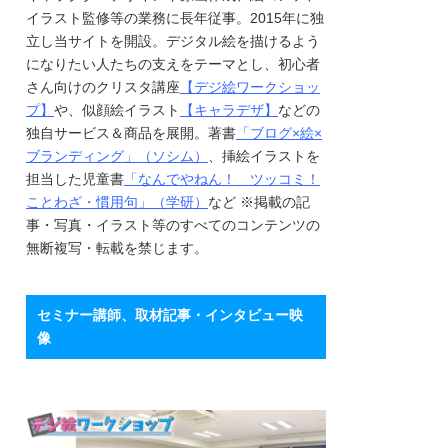
イラスト監修等の業務に長年従事。2015年に独
立し当サイトを開設。デジタル絵を描けるよう
になりたい人たちの支えをテーマとし、初心者
さん向けのクリスタ講座
【デジ絵ワークショッ
プ】
や、似顔絵イラスト
【キャラデザ】
などの
独自サービス＆商品を展開。著書
「ブログ×絵×
ブランディング」（ソシム）
、挿絵イラストを
担当した児童書
「なんでやねん！ ツッコミ！
ことわざ・慣用句」（学研）
など ※掲載の記
事・写真・イラスト等のすべてのコンテンツの
無断複写・転載を禁じます。
セミナー講師、取材記事・インタビュー映
像