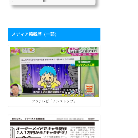
を持つハシケンさ
たちにとって、「下請け仕
んに学ぶ「ブログ
事からの脱却」は目指すべ
き目標の1つではないでしょ
活用術」 | SoloPro
うか。 私自身も同じ課題を
（ソロプロ）
持っており、それを打破す
るために2017年7月から「フ
メディア掲載歴（一部）
リーライターの働き方」を
メインテーマにした個人ブ
ログを開設しました。ソロ
で生きる人たちにとって、
ブログは最高の武器になり
ます。数字が伸びてくれ
ば、商品やサービスを売る
ためのプロモーションツー
ルになるうえに、広告収入
やアフィリエイト報酬も見
込めます。 そこで、月間28
万PVを誇るブロ...
フジテレビ「ノンストップ」