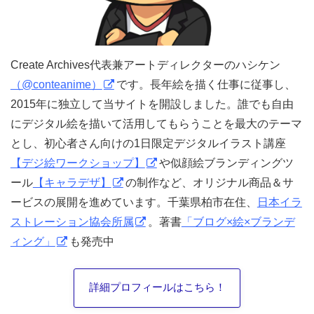
Create Archives代表兼アートディレクターのハシケン
（@conteanime）
です。長年絵を描く仕事に従事し、
2015年に独立して当サイトを開設しました。誰でも自由
にデジタル絵を描いて活用してもらうことを最大のテーマ
とし、初心者さん向けの1日限定デジタルイラスト講座
【デジ絵ワークショップ】
や似顔絵ブランディングツ
ール
【キャラデザ】
の制作など、オリジナル商品＆サ
ービスの展開を進めています。千葉県柏市在住、
日本イラ
ストレーション協会所属
。著書
「ブログ×絵×ブランデ
ィング」
も発売中
詳細プロフィールはこちら！