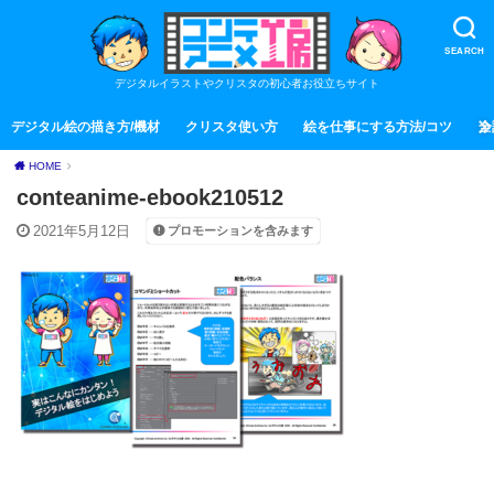
SEARCH
デジタルイラストやクリスタの初心者お役立ちサイト
デジタル絵の描き方/機材
クリスタ使い方
絵を仕事にする方法/コツ
全
HOME
conteanime-ebook210512
2021年5月12日
プロモーションを含みます