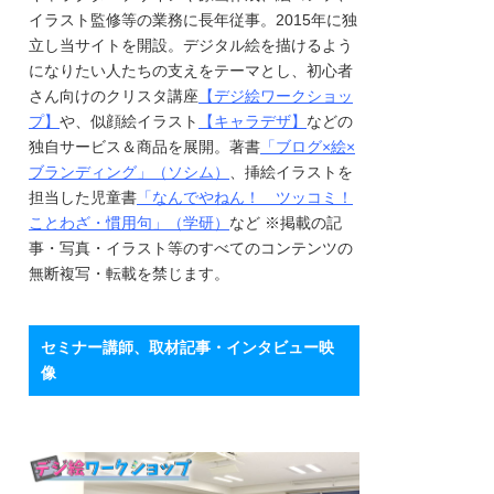
イラスト監修等の業務に長年従事。2015年に独
立し当サイトを開設。デジタル絵を描けるよう
になりたい人たちの支えをテーマとし、初心者
さん向けのクリスタ講座
【デジ絵ワークショッ
プ】
や、似顔絵イラスト
【キャラデザ】
などの
独自サービス＆商品を展開。著書
「ブログ×絵×
ブランディング」（ソシム）
、挿絵イラストを
担当した児童書
「なんでやねん！ ツッコミ！
ことわざ・慣用句」（学研）
など ※掲載の記
事・写真・イラスト等のすべてのコンテンツの
無断複写・転載を禁じます。
セミナー講師、取材記事・インタビュー映
像