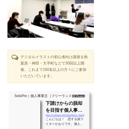
デジタルイラストの初心者向け講座を秋
葉原・神田・大手町などで30回以上開
催、これまで150名以上の方々にご参加
いただいています。
SoloPro｜個人事業主（フリーランス）・起業家、"ソロ" で働く人のラ
20 Posts
261 Shares
2 Users
下請けからの脱却
を目指す個人事業
http://solopro.biz/hashiken_blog/
主のバイブル！？
こんにちは！ 恋する旅ラ
月間28万PVの実績
イターかおりです。個人事
業主として生きる大勢の人