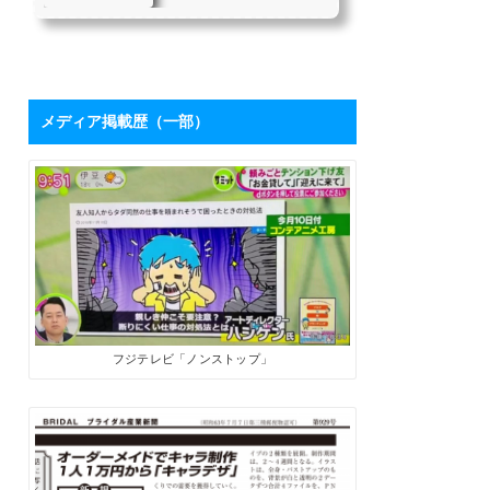
を持つハシケンさ
たちにとって、「下請け仕
んに学ぶ「ブログ
事からの脱却」は目指すべ
き目標の1つではないでしょ
活用術」 | SoloPro
うか。 私自身も同じ課題を
（ソロプロ）
持っており、それを打破す
るために2017年7月から「フ
メディア掲載歴（一部）
リーライターの働き方」を
メインテーマにした個人ブ
ログを開設しました。ソロ
で生きる人たちにとって、
ブログは最高の武器になり
ます。数字が伸びてくれ
ば、商品やサービスを売る
ためのプロモーションツー
ルになるうえに、広告収入
やアフィリエイト報酬も見
込めます。 そこで、月間28
万PVを誇るブロ...
フジテレビ「ノンストップ」