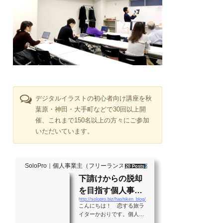
デジタルイラストの初心者向け講座を秋
葉原・神田・大手町などで30回以上開
催、これまで150名以上の方々にご参加
いただいています。
SoloPro｜個人事業主（フリーランス）・起業家、"ソロ" で働く人のラ
20 Posts
261 Shares
2 Users
下請けからの脱却
を目指す個人事業
http://solopro.biz/hashiken_blog/
主のバイブル！？
こんにちは！ 恋する旅ラ
月間28万PVの実績
イターかおりです。個人事
業主として生きる大勢の人