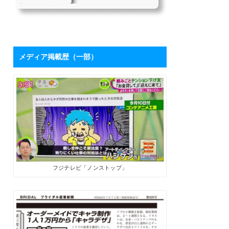
を持つハシケンさ
たちにとって、「下請け仕
んに学ぶ「ブログ
事からの脱却」は目指すべ
き目標の1つではないでしょ
活用術」 | SoloPro
うか。 私自身も同じ課題を
（ソロプロ）
持っており、それを打破す
るために2017年7月から「フ
メディア掲載歴（一部）
リーライターの働き方」を
メインテーマにした個人ブ
ログを開設しました。ソロ
で生きる人たちにとって、
ブログは最高の武器になり
ます。数字が伸びてくれ
ば、商品やサービスを売る
ためのプロモーションツー
ルになるうえに、広告収入
やアフィリエイト報酬も見
込めます。 そこで、月間28
万PVを誇るブロ...
フジテレビ「ノンストップ」