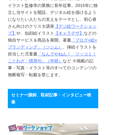
イラスト監修等の業務に長年従事。2015年に独
立し当サイトを開設。デジタル絵を描けるよう
になりたい人たちの支えをテーマとし、初心者
さん向けのクリスタ講座
【デジ絵ワークショッ
プ】
や、似顔絵イラスト
【キャラデザ】
などの
独自サービス＆商品を展開。著書
「ブログ×絵×
ブランディング」（ソシム）
、挿絵イラストを
担当した児童書
「なんでやねん！ ツッコミ！
ことわざ・慣用句」（学研）
など ※掲載の記
事・写真・イラスト等のすべてのコンテンツの
無断複写・転載を禁じます。
セミナー講師、取材記事・インタビュー映
像