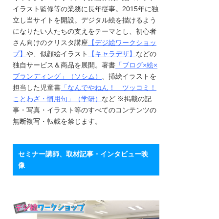
イラスト監修等の業務に長年従事。2015年に独
立し当サイトを開設。デジタル絵を描けるよう
になりたい人たちの支えをテーマとし、初心者
さん向けのクリスタ講座
【デジ絵ワークショッ
プ】
や、似顔絵イラスト
【キャラデザ】
などの
独自サービス＆商品を展開。著書
「ブログ×絵×
ブランディング」（ソシム）
、挿絵イラストを
担当した児童書
「なんでやねん！ ツッコミ！
ことわざ・慣用句」（学研）
など ※掲載の記
事・写真・イラスト等のすべてのコンテンツの
無断複写・転載を禁じます。
セミナー講師、取材記事・インタビュー映
像