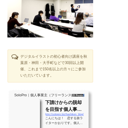
デジタルイラストの初心者向け講座を秋
葉原・神田・大手町などで30回以上開
催、これまで150名以上の方々にご参加
いただいています。
SoloPro｜個人事業主（フリーランス）・起業家、"ソロ" で働く人のラ
20 Posts
261 Shares
2 Users
下請けからの脱却
を目指す個人事業
http://solopro.biz/hashiken_blog/
主のバイブル！？
こんにちは！ 恋する旅ラ
月間28万PVの実績
イターかおりです。個人事
業主として生きる大勢の人