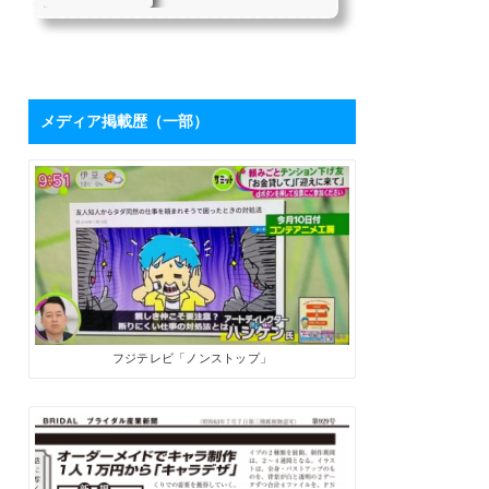
を持つハシケンさ
たちにとって、「下請け仕
んに学ぶ「ブログ
事からの脱却」は目指すべ
き目標の1つではないでしょ
活用術」 | SoloPro
うか。 私自身も同じ課題を
（ソロプロ）
持っており、それを打破す
るために2017年7月から「フ
メディア掲載歴（一部）
リーライターの働き方」を
メインテーマにした個人ブ
ログを開設しました。ソロ
で生きる人たちにとって、
ブログは最高の武器になり
ます。数字が伸びてくれ
ば、商品やサービスを売る
ためのプロモーションツー
ルになるうえに、広告収入
やアフィリエイト報酬も見
込めます。 そこで、月間28
万PVを誇るブロ...
フジテレビ「ノンストップ」