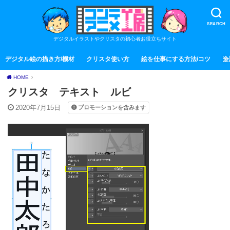
SEARCH
デジタルイラストやクリスタの初心者お役立ちサイト
デジタル絵の描き方/機材
クリスタ使い方
絵を仕事にする方法/コツ
全
HOME
クリスタ テキスト ルビ
2020年7月15日
プロモーションを含みます