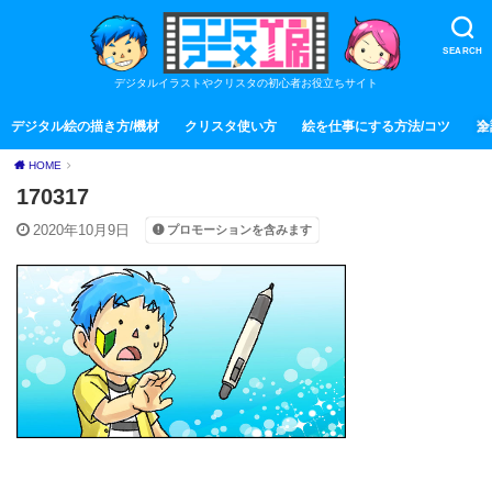
SEARCH
デジタルイラストやクリスタの初心者お役立ちサイト
デジタル絵の描き方/機材
クリスタ使い方
絵を仕事にする方法/コツ
全
HOME
170317
2020年10月9日
プロモーションを含みます