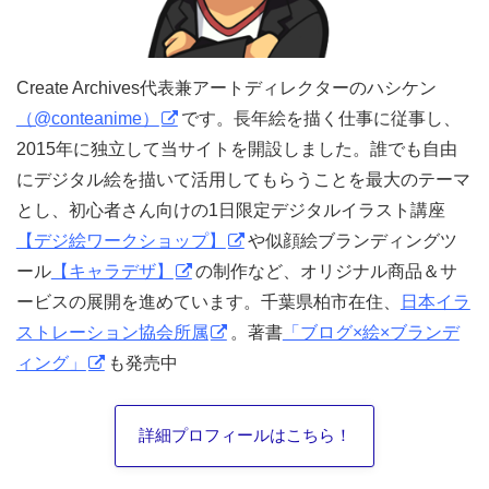
Create Archives代表兼アートディレクターのハシケン
（@conteanime）
です。長年絵を描く仕事に従事し、
2015年に独立して当サイトを開設しました。誰でも自由
にデジタル絵を描いて活用してもらうことを最大のテーマ
とし、初心者さん向けの1日限定デジタルイラスト講座
【デジ絵ワークショップ】
や似顔絵ブランディングツ
ール
【キャラデザ】
の制作など、オリジナル商品＆サ
ービスの展開を進めています。千葉県柏市在住、
日本イラ
ストレーション協会所属
。著書
「ブログ×絵×ブランデ
ィング」
も発売中
詳細プロフィールはこちら！