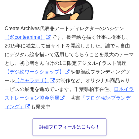
Create Archives代表兼アートディレクターのハシケン
（@conteanime）
です。長年絵を描く仕事に従事し、
2015年に独立して当サイトを開設しました。誰でも自由
にデジタル絵を描いて活用してもらうことを最大のテーマ
とし、初心者さん向けの1日限定デジタルイラスト講座
【デジ絵ワークショップ】
や似顔絵ブランディングツ
ール
【キャラデザ】
の制作など、オリジナル商品＆サ
ービスの展開を進めています。千葉県柏市在住、
日本イラ
ストレーション協会所属
。著書
「ブログ×絵×ブランデ
ィング」
も発売中
詳細プロフィールはこちら！