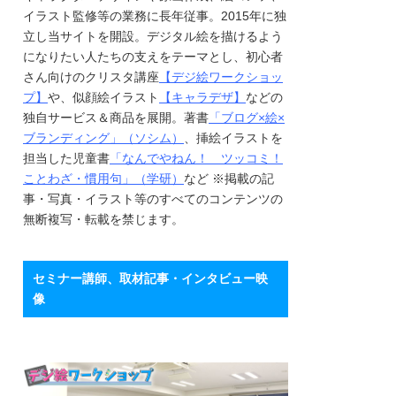
イラスト監修等の業務に長年従事。2015年に独
立し当サイトを開設。デジタル絵を描けるよう
になりたい人たちの支えをテーマとし、初心者
さん向けのクリスタ講座
【デジ絵ワークショッ
プ】
や、似顔絵イラスト
【キャラデザ】
などの
独自サービス＆商品を展開。著書
「ブログ×絵×
ブランディング」（ソシム）
、挿絵イラストを
担当した児童書
「なんでやねん！ ツッコミ！
ことわざ・慣用句」（学研）
など ※掲載の記
事・写真・イラスト等のすべてのコンテンツの
無断複写・転載を禁じます。
セミナー講師、取材記事・インタビュー映
像