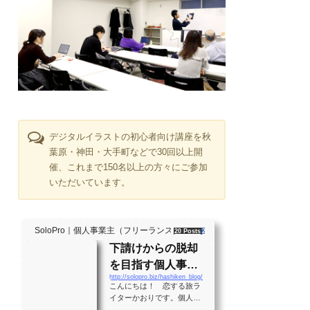
デジタルイラストの初心者向け講座を秋
葉原・神田・大手町などで30回以上開
催、これまで150名以上の方々にご参加
いただいています。
SoloPro｜個人事業主（フリーランス）・起業家、"ソロ" で働く人のラ
20 Posts
261 Shares
2 Users
下請けからの脱却
を目指す個人事業
http://solopro.biz/hashiken_blog/
主のバイブル！？
こんにちは！ 恋する旅ラ
月間28万PVの実績
イターかおりです。個人事
業主として生きる大勢の人