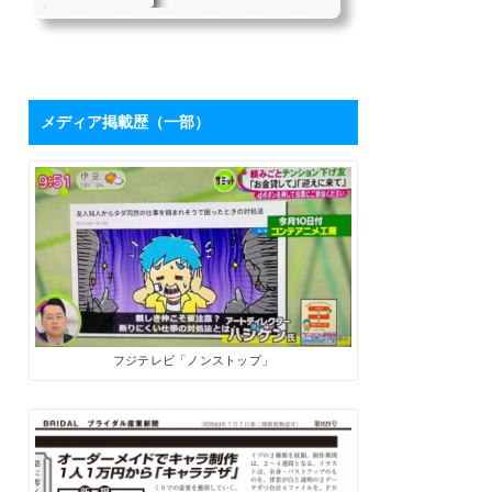
を持つハシケンさ
たちにとって、「下請け仕
んに学ぶ「ブログ
事からの脱却」は目指すべ
き目標の1つではないでしょ
活用術」 | SoloPro
うか。 私自身も同じ課題を
（ソロプロ）
持っており、それを打破す
るために2017年7月から「フ
メディア掲載歴（一部）
リーライターの働き方」を
メインテーマにした個人ブ
ログを開設しました。ソロ
で生きる人たちにとって、
ブログは最高の武器になり
ます。数字が伸びてくれ
ば、商品やサービスを売る
ためのプロモーションツー
ルになるうえに、広告収入
やアフィリエイト報酬も見
込めます。 そこで、月間28
万PVを誇るブロ...
フジテレビ「ノンストップ」