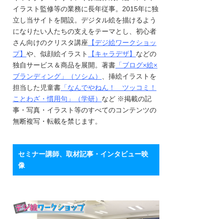
イラスト監修等の業務に長年従事。2015年に独
立し当サイトを開設。デジタル絵を描けるよう
になりたい人たちの支えをテーマとし、初心者
さん向けのクリスタ講座
【デジ絵ワークショッ
プ】
や、似顔絵イラスト
【キャラデザ】
などの
独自サービス＆商品を展開。著書
「ブログ×絵×
ブランディング」（ソシム）
、挿絵イラストを
担当した児童書
「なんでやねん！ ツッコミ！
ことわざ・慣用句」（学研）
など ※掲載の記
事・写真・イラスト等のすべてのコンテンツの
無断複写・転載を禁じます。
セミナー講師、取材記事・インタビュー映
像