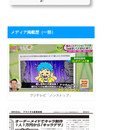
を持つハシケンさ
たちにとって、「下請け仕
んに学ぶ「ブログ
事からの脱却」は目指すべ
き目標の1つではないでしょ
活用術」 | SoloPro
うか。 私自身も同じ課題を
（ソロプロ）
持っており、それを打破す
るために2017年7月から「フ
メディア掲載歴（一部）
リーライターの働き方」を
メインテーマにした個人ブ
ログを開設しました。ソロ
で生きる人たちにとって、
ブログは最高の武器になり
ます。数字が伸びてくれ
ば、商品やサービスを売る
ためのプロモーションツー
ルになるうえに、広告収入
やアフィリエイト報酬も見
込めます。 そこで、月間28
万PVを誇るブロ...
フジテレビ「ノンストップ」