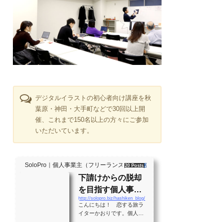
デジタルイラストの初心者向け講座を秋
葉原・神田・大手町などで30回以上開
催、これまで150名以上の方々にご参加
いただいています。
SoloPro｜個人事業主（フリーランス）・起業家、"ソロ" で働く人のラ
20 Posts
261 Shares
2 Users
下請けからの脱却
を目指す個人事業
http://solopro.biz/hashiken_blog/
主のバイブル！？
こんにちは！ 恋する旅ラ
月間28万PVの実績
イターかおりです。個人事
業主として生きる大勢の人