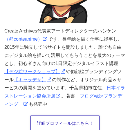
Create Archives代表兼アートディレクターのハシケン
（@conteanime）
です。長年絵を描く仕事に従事し、
2015年に独立して当サイトを開設しました。誰でも自由
にデジタル絵を描いて活用してもらうことを最大のテーマ
とし、初心者さん向けの1日限定デジタルイラスト講座
【デジ絵ワークショップ】
や似顔絵ブランディングツ
ール
【キャラデザ】
の制作など、オリジナル商品＆サ
ービスの展開を進めています。千葉県柏市在住、
日本イラ
ストレーション協会所属
。著書
「ブログ×絵×ブランデ
ィング」
も発売中
詳細プロフィールはこちら！