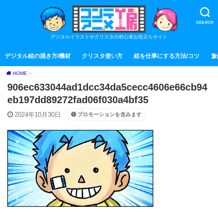
SEARCH
デジタルイラストやクリスタの初心者お役立ちサイト
デジタル絵の描き方/機材
クリスタ使い方
絵を仕事にする方法/コツ
全
HOME
906ec633044ad1dcc34da5cecc4606e66cb94
eb197dd89272fad06f030a4bf35
2024年10月30日
プロモーションを含みます