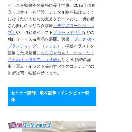
イラスト監修等の業務に長年従事。2015年に独
立し当サイトを開設。デジタル絵を描けるよう
になりたい人たちの支えをテーマとし、初心者
さん向けのクリスタ講座
【デジ絵ワークショッ
プ】
や、似顔絵イラスト
【キャラデザ】
などの
独自サービス＆商品を展開。著書
「ブログ×絵×
ブランディング」（ソシム）
、挿絵イラストを
担当した児童書
「なんでやねん！ ツッコミ！
ことわざ・慣用句」（学研）
など ※掲載の記
事・写真・イラスト等のすべてのコンテンツの
無断複写・転載を禁じます。
セミナー講師、取材記事・インタビュー映
像