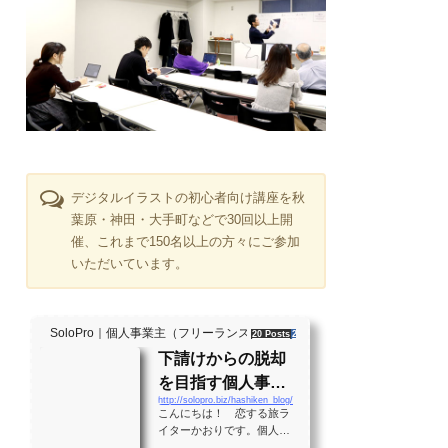
デジタルイラストの初心者向け講座を秋
葉原・神田・大手町などで30回以上開
催、これまで150名以上の方々にご参加
いただいています。
SoloPro｜個人事業主（フリーランス）・起業家、"ソロ" で働く人のラ
20 Posts
261 Shares
2 Users
下請けからの脱却
を目指す個人事業
http://solopro.biz/hashiken_blog/
主のバイブル！？
こんにちは！ 恋する旅ラ
月間28万PVの実績
イターかおりです。個人事
業主として生きる大勢の人