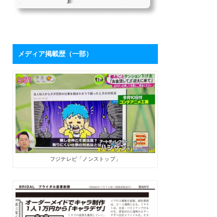
を持つハシケンさ
たちにとって、「下請け仕
んに学ぶ「ブログ
事からの脱却」は目指すべ
き目標の1つではないでしょ
活用術」 | SoloPro
うか。 私自身も同じ課題を
（ソロプロ）
持っており、それを打破す
るために2017年7月から「フ
メディア掲載歴（一部）
リーライターの働き方」を
メインテーマにした個人ブ
ログを開設しました。ソロ
で生きる人たちにとって、
ブログは最高の武器になり
ます。数字が伸びてくれ
ば、商品やサービスを売る
ためのプロモーションツー
ルになるうえに、広告収入
やアフィリエイト報酬も見
込めます。 そこで、月間28
万PVを誇るブロ...
フジテレビ「ノンストップ」