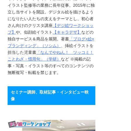
イラスト監修等の業務に長年従事。2015年に独
立し当サイトを開設。デジタル絵を描けるよう
になりたい人たちの支えをテーマとし、初心者
さん向けのクリスタ講座
【デジ絵ワークショッ
プ】
や、似顔絵イラスト
【キャラデザ】
などの
独自サービス＆商品を展開。著書
「ブログ×絵×
ブランディング」（ソシム）
、挿絵イラストを
担当した児童書
「なんでやねん！ ツッコミ！
ことわざ・慣用句」（学研）
など ※掲載の記
事・写真・イラスト等のすべてのコンテンツの
無断複写・転載を禁じます。
セミナー講師、取材記事・インタビュー映
像