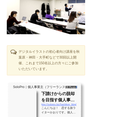
デジタルイラストの初心者向け講座を秋
葉原・神田・大手町などで30回以上開
催、これまで150名以上の方々にご参加
いただいています。
SoloPro｜個人事業主（フリーランス）・起業家、"ソロ" で働く人のラ
20 Posts
261 Shares
2 Users
下請けからの脱却
を目指す個人事業
http://solopro.biz/hashiken_blog/
主のバイブル！？
こんにちは！ 恋する旅ラ
月間28万PVの実績
イターかおりです。個人事
業主として生きる大勢の人