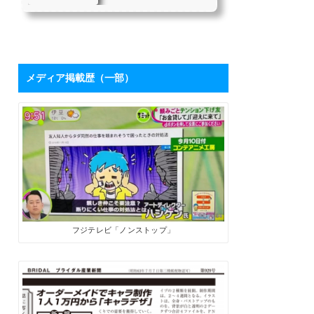
を持つハシケンさ
たちにとって、「下請け仕
んに学ぶ「ブログ
事からの脱却」は目指すべ
き目標の1つではないでしょ
活用術」 | SoloPro
うか。 私自身も同じ課題を
（ソロプロ）
持っており、それを打破す
るために2017年7月から「フ
メディア掲載歴（一部）
リーライターの働き方」を
メインテーマにした個人ブ
ログを開設しました。ソロ
で生きる人たちにとって、
ブログは最高の武器になり
ます。数字が伸びてくれ
ば、商品やサービスを売る
ためのプロモーションツー
ルになるうえに、広告収入
やアフィリエイト報酬も見
込めます。 そこで、月間28
万PVを誇るブロ...
フジテレビ「ノンストップ」