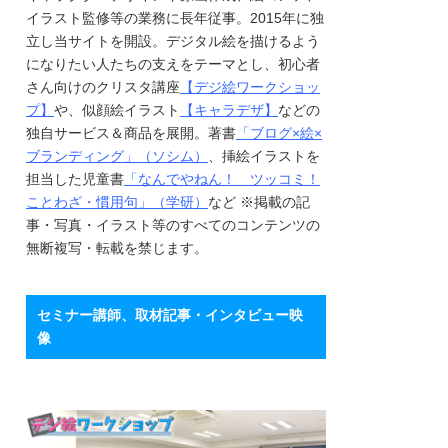
イラスト監修等の業務に長年従事。2015年に独
立し当サイトを開設。デジタル絵を描けるよう
になりたい人たちの支えをテーマとし、初心者
さん向けのクリスタ講座
【デジ絵ワークショッ
プ】
や、似顔絵イラスト
【キャラデザ】
などの
独自サービス＆商品を展開。著書
「ブログ×絵×
ブランディング」（ソシム）
、挿絵イラストを
担当した児童書
「なんでやねん！ ツッコミ！
ことわざ・慣用句」（学研）
など ※掲載の記
事・写真・イラスト等のすべてのコンテンツの
無断複写・転載を禁じます。
セミナー講師、取材記事・インタビュー映
像