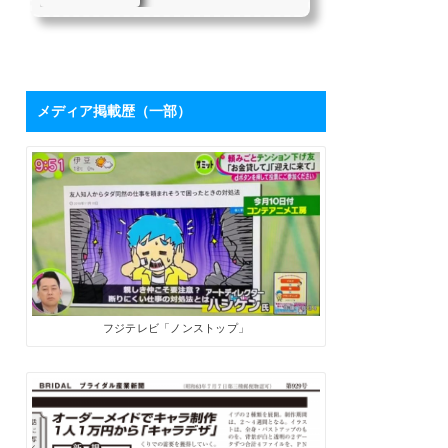
を持つハシケンさ
たちにとって、「下請け仕
んに学ぶ「ブログ
事からの脱却」は目指すべ
き目標の1つではないでしょ
活用術」 | SoloPro
うか。 私自身も同じ課題を
（ソロプロ）
持っており、それを打破す
るために2017年7月から「フ
メディア掲載歴（一部）
リーライターの働き方」を
メインテーマにした個人ブ
ログを開設しました。ソロ
で生きる人たちにとって、
ブログは最高の武器になり
ます。数字が伸びてくれ
ば、商品やサービスを売る
ためのプロモーションツー
ルになるうえに、広告収入
やアフィリエイト報酬も見
込めます。 そこで、月間28
万PVを誇るブロ...
フジテレビ「ノンストップ」