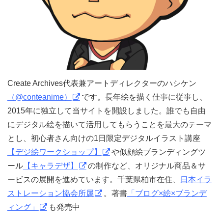
Create Archives代表兼アートディレクターのハシケン
（@conteanime）
です。長年絵を描く仕事に従事し、
2015年に独立して当サイトを開設しました。誰でも自由
にデジタル絵を描いて活用してもらうことを最大のテーマ
とし、初心者さん向けの1日限定デジタルイラスト講座
【デジ絵ワークショップ】
や似顔絵ブランディングツ
ール
【キャラデザ】
の制作など、オリジナル商品＆サ
ービスの展開を進めています。千葉県柏市在住、
日本イラ
ストレーション協会所属
。著書
「ブログ×絵×ブランデ
ィング」
も発売中