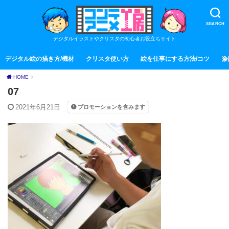
SEARCH
デジタルイラストやクリスタの初心者お役立ちサイト
デジタル絵の描き方/機材
クリスタ使い方
絵を仕事にする方法/コツ
全
HOME
07
2021年6月21日
プロモーションを含みます