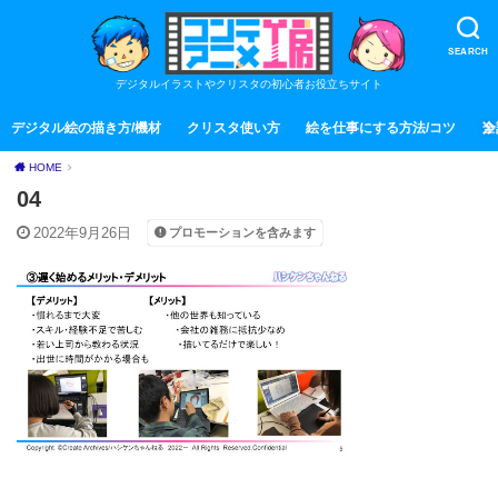
SEARCH
デジタルイラストやクリスタの初心者お役立ちサイト
デジタル絵の描き方/機材
クリスタ使い方
絵を仕事にする方法/コツ
全
HOME
04
2022年9月26日
プロモーションを含みます