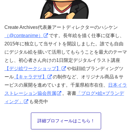
Create Archives代表兼アートディレクターのハシケン
（@conteanime）
です。長年絵を描く仕事に従事し、
2015年に独立して当サイトを開設しました。誰でも自由
にデジタル絵を描いて活用してもらうことを最大のテーマ
とし、初心者さん向けの1日限定デジタルイラスト講座
【デジ絵ワークショップ】
や似顔絵ブランディングツ
ール
【キャラデザ】
の制作など、オリジナル商品＆サ
ービスの展開を進めています。千葉県柏市在住、
日本イラ
ストレーション協会所属
。著書
「ブログ×絵×ブランデ
ィング」
も発売中
詳細プロフィールはこちら！