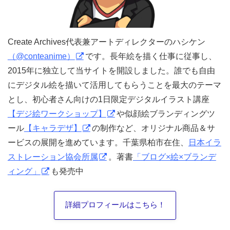
Create Archives代表兼アートディレクターのハシケン
（@conteanime）
です。長年絵を描く仕事に従事し、
2015年に独立して当サイトを開設しました。誰でも自由
にデジタル絵を描いて活用してもらうことを最大のテーマ
とし、初心者さん向けの1日限定デジタルイラスト講座
【デジ絵ワークショップ】
や似顔絵ブランディングツ
ール
【キャラデザ】
の制作など、オリジナル商品＆サ
ービスの展開を進めています。千葉県柏市在住、
日本イラ
ストレーション協会所属
。著書
「ブログ×絵×ブランデ
ィング」
も発売中
詳細プロフィールはこちら！