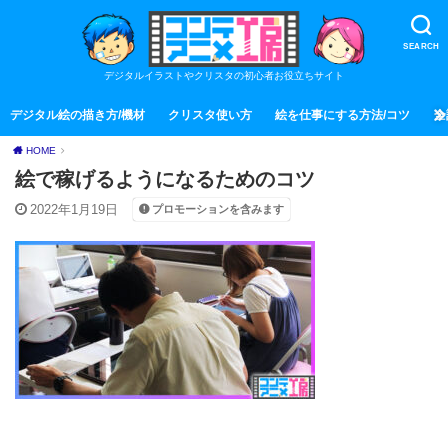
SEARCH
デジタルイラストやクリスタの初心者お役立ちサイト
デジタル絵の描き方/機材
クリスタ使い方
絵を仕事にする方法/コツ
全
HOME
絵で稼げるようになるためのコツ
2022年1月19日
プロモーションを含みます