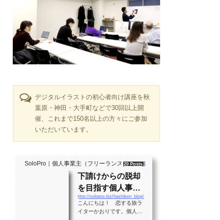
デジタルイラストの初心者向け講座を秋
葉原・神田・大手町などで30回以上開
催、これまで150名以上の方々にご参加
いただいています。
SoloPro｜個人事業主（フリーランス）・起業家、"ソロ" で働く人のラ
20 Posts
261 Shares
2 Users
下請けからの脱却
を目指す個人事業
http://solopro.biz/hashiken_blog/
主のバイブル！？
こんにちは！ 恋する旅ラ
月間28万PVの実績
イターかおりです。個人事
業主として生きる大勢の人