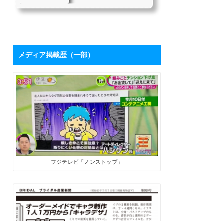
を持つハシケンさ
たちにとって、「下請け仕
んに学ぶ「ブログ
事からの脱却」は目指すべ
き目標の1つではないでしょ
活用術」 | SoloPro
うか。 私自身も同じ課題を
（ソロプロ）
持っており、それを打破す
るために2017年7月から「フ
メディア掲載歴（一部）
リーライターの働き方」を
メインテーマにした個人ブ
ログを開設しました。ソロ
で生きる人たちにとって、
ブログは最高の武器になり
ます。数字が伸びてくれ
ば、商品やサービスを売る
ためのプロモーションツー
ルになるうえに、広告収入
やアフィリエイト報酬も見
込めます。 そこで、月間28
万PVを誇るブロ...
フジテレビ「ノンストップ」