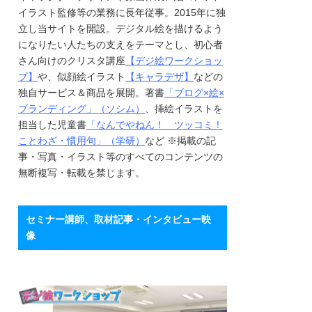
イラスト監修等の業務に長年従事。2015年に独
立し当サイトを開設。デジタル絵を描けるよう
になりたい人たちの支えをテーマとし、初心者
さん向けのクリスタ講座
【デジ絵ワークショッ
プ】
や、似顔絵イラスト
【キャラデザ】
などの
独自サービス＆商品を展開。著書
「ブログ×絵×
ブランディング」（ソシム）
、挿絵イラストを
担当した児童書
「なんでやねん！ ツッコミ！
ことわざ・慣用句」（学研）
など ※掲載の記
事・写真・イラスト等のすべてのコンテンツの
無断複写・転載を禁じます。
セミナー講師、取材記事・インタビュー映
像