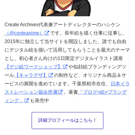
Create Archives代表兼アートディレクターのハシケン
（@conteanime）
です。長年絵を描く仕事に従事し、
2015年に独立して当サイトを開設しました。誰でも自由
にデジタル絵を描いて活用してもらうことを最大のテーマ
とし、初心者さん向けの1日限定デジタルイラスト講座
【デジ絵ワークショップ】
や似顔絵ブランディングツ
ール
【キャラデザ】
の制作など、オリジナル商品＆サ
ービスの展開を進めています。千葉県柏市在住、
日本イラ
ストレーション協会所属
。著書
「ブログ×絵×ブランデ
ィング」
も発売中
詳細プロフィールはこちら！