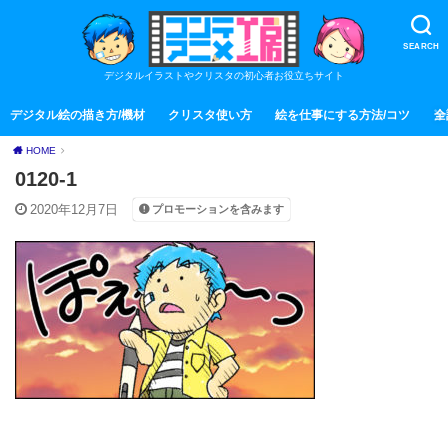
SEARCH
デジタルイラストやクリスタの初心者お役立ちサイト
デジタル絵の描き方/機材
クリスタ使い方
絵を仕事にする方法/コツ
全
HOME
0120-1
2020年12月7日
プロモーションを含みます