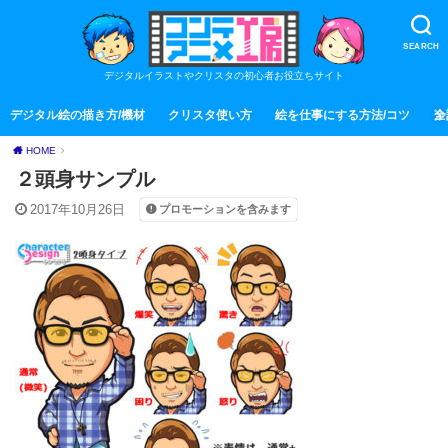
SEARCH
デジタルイラストやクリスタの初心者お役立ちサイト
デジタル絵の描き方/機材
クリスタ使い方
絵を仕事にする方法/コツ
全
HOME
２頭身サンプル
2017年10月26日
プロモーションを含みます