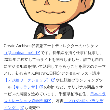
Create Archives代表兼アートディレクターのハシケン
（@conteanime）
です。長年絵を描く仕事に従事し、
2015年に独立して当サイトを開設しました。誰でも自由
にデジタル絵を描いて活用してもらうことを最大のテーマ
とし、初心者さん向けの1日限定デジタルイラスト講座
【デジ絵ワークショップ】
や似顔絵ブランディングツ
ール
【キャラデザ】
の制作など、オリジナル商品＆サ
ービスの展開を進めています。千葉県柏市在住、
日本イラ
ストレーション協会所属
。著書
「ブログ×絵×ブランデ
ィング」
も発売中