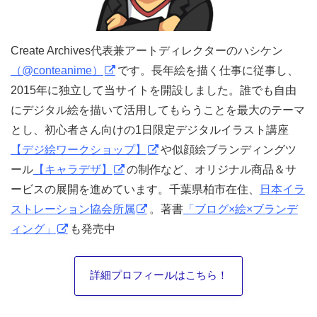
Create Archives代表兼アートディレクターのハシケン
（@conteanime）
です。長年絵を描く仕事に従事し、
2015年に独立して当サイトを開設しました。誰でも自由
にデジタル絵を描いて活用してもらうことを最大のテーマ
とし、初心者さん向けの1日限定デジタルイラスト講座
【デジ絵ワークショップ】
や似顔絵ブランディングツ
ール
【キャラデザ】
の制作など、オリジナル商品＆サ
ービスの展開を進めています。千葉県柏市在住、
日本イラ
ストレーション協会所属
。著書
「ブログ×絵×ブランデ
ィング」
も発売中
詳細プロフィールはこちら！