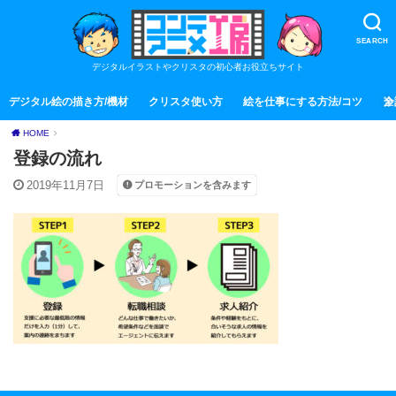
SEARCH
デジタルイラストやクリスタの初心者お役立ちサイト
デジタル絵の描き方/機材
クリスタ使い方
絵を仕事にする方法/コツ
全
HOME
登録の流れ
2019年11月7日
プロモーションを含みます