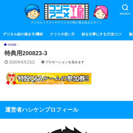
SEARCH
デジタルイラストやクリスタの初心者お役立ちサイト
デジタル絵の描き方/機材
クリスタ使い方
絵を仕事にする方法/コツ
全
HOME
特典用200823-3
2020年8月23日
プロモーションを含みます
運営者ハシケンプロフィール