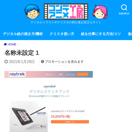
SEARCH
デジタルイラストやクリスタの初心者お役立ちサイト
デジタル絵の描き方/機材
クリスタ使い方
絵を仕事にする方法/コツ
全
HOME
名称未設定 1
2021年1月29日
プロモーションを含みます