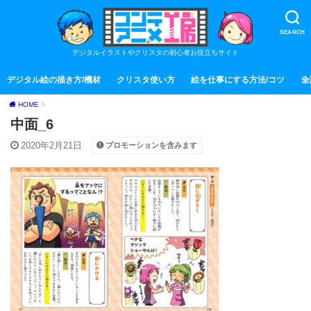
SEARCH
デジタルイラストやクリスタの初心者お役立ちサイト
デジタル絵の描き方/機材
クリスタ使い方
絵を仕事にする方法/コツ
全
HOME
中面_6
2020年2月21日
プロモーションを含みます