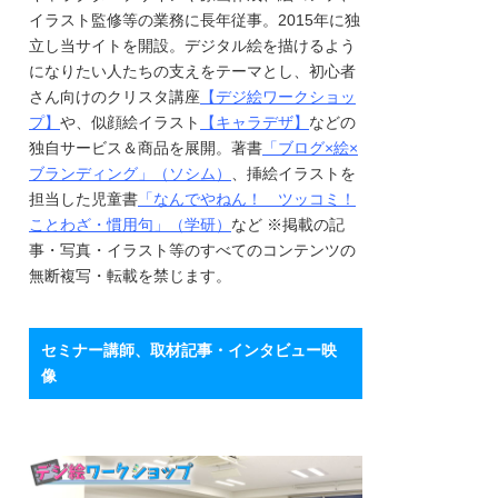
イラスト監修等の業務に長年従事。2015年に独
立し当サイトを開設。デジタル絵を描けるよう
になりたい人たちの支えをテーマとし、初心者
さん向けのクリスタ講座
【デジ絵ワークショッ
プ】
や、似顔絵イラスト
【キャラデザ】
などの
独自サービス＆商品を展開。著書
「ブログ×絵×
ブランディング」（ソシム）
、挿絵イラストを
担当した児童書
「なんでやねん！ ツッコミ！
ことわざ・慣用句」（学研）
など ※掲載の記
事・写真・イラスト等のすべてのコンテンツの
無断複写・転載を禁じます。
セミナー講師、取材記事・インタビュー映
像