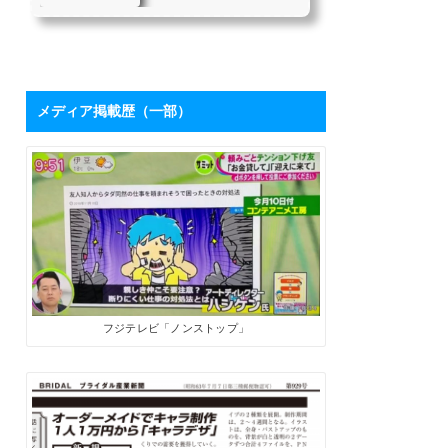
を持つハシケンさ
たちにとって、「下請け仕
んに学ぶ「ブログ
事からの脱却」は目指すべ
き目標の1つではないでしょ
活用術」 | SoloPro
うか。 私自身も同じ課題を
（ソロプロ）
持っており、それを打破す
るために2017年7月から「フ
メディア掲載歴（一部）
リーライターの働き方」を
メインテーマにした個人ブ
ログを開設しました。ソロ
で生きる人たちにとって、
ブログは最高の武器になり
ます。数字が伸びてくれ
ば、商品やサービスを売る
ためのプロモーションツー
ルになるうえに、広告収入
やアフィリエイト報酬も見
込めます。 そこで、月間28
万PVを誇るブロ...
フジテレビ「ノンストップ」