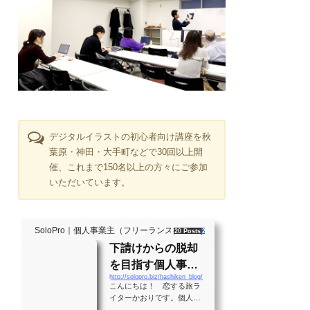
デジタルイラストの初心者向け講座を秋
葉原・神田・大手町などで30回以上開
催、これまで150名以上の方々にご参加
いただいています。
SoloPro｜個人事業主（フリーランス）・起業家、"ソロ" で働く人のラ
20 Posts
261 Shares
2 Users
下請けからの脱却
を目指す個人事業
http://solopro.biz/hashiken_blog/
主のバイブル！？
こんにちは！ 恋する旅ラ
月間28万PVの実績
イターかおりです。個人事
業主として生きる大勢の人