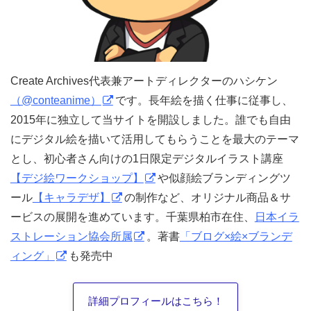
Create Archives代表兼アートディレクターのハシケン
（@conteanime）
です。長年絵を描く仕事に従事し、
2015年に独立して当サイトを開設しました。誰でも自由
にデジタル絵を描いて活用してもらうことを最大のテーマ
とし、初心者さん向けの1日限定デジタルイラスト講座
【デジ絵ワークショップ】
や似顔絵ブランディングツ
ール
【キャラデザ】
の制作など、オリジナル商品＆サ
ービスの展開を進めています。千葉県柏市在住、
日本イラ
ストレーション協会所属
。著書
「ブログ×絵×ブランデ
ィング」
も発売中
詳細プロフィールはこちら！