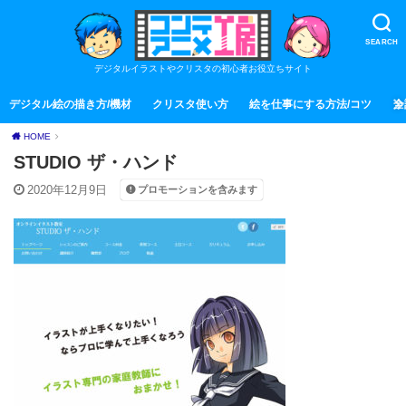
SEARCH
デジタルイラストやクリスタの初心者お役立ちサイト
デジタル絵の描き方/機材
クリスタ使い方
絵を仕事にする方法/コツ
全
HOME
STUDIO ザ・ハンド
2020年12月9日
プロモーションを含みます