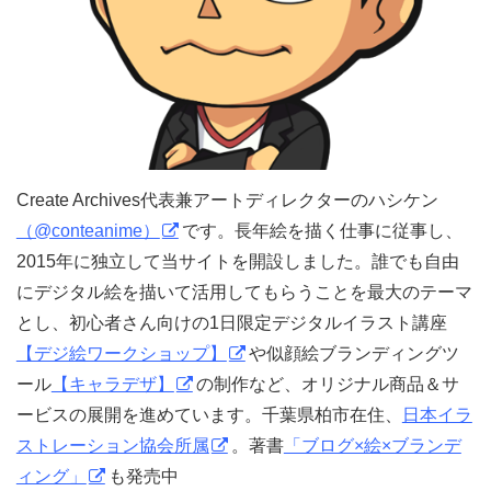
Create Archives代表兼アートディレクターのハシケン
（@conteanime）
です。長年絵を描く仕事に従事し、
2015年に独立して当サイトを開設しました。誰でも自由
にデジタル絵を描いて活用してもらうことを最大のテーマ
とし、初心者さん向けの1日限定デジタルイラスト講座
【デジ絵ワークショップ】
や似顔絵ブランディングツ
ール
【キャラデザ】
の制作など、オリジナル商品＆サ
ービスの展開を進めています。千葉県柏市在住、
日本イラ
ストレーション協会所属
。著書
「ブログ×絵×ブランデ
ィング」
も発売中